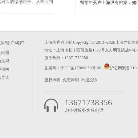
名对应的缴纳时长。从毕业到
中经常行不通。上海留学生落
里。许多申请人卡在材料递交
上海落户咨询吧
CopyRight © 2011~2026 上
居转户咨询
地址：上海市长宁区凯旋路1522号东方明珠凯旋中心1
见问题
件）
服务热线：13671738356
策法规
职业路径和生活品质的关键一
备案号：
沪ICP备17009858号-30
沪公网安备 3101
事指南
帮助你做出更符合个人规划的
点导读
版权申明
免责声明
举报投诉
13671738356
24小时服务客服电话