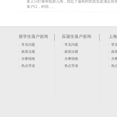
多人只盯着审批那几周，却忘了最耗时的其实是满足排
拿户口，时间......
海归留学生想要在上海办理落户需要怎么操作？
以为只要拿到海外文凭就能直接落户，这种想法在实操
户的核心门槛，其实隐藏在社保基数与个税的匹配细节
留学生落户咨询
应届生落户咨询
上海
环节，并非因......
常见问题
常见问题
常
留学生落户（留学生落户深圳2026年最新政策条
政策法规
政策法规
政
对于回国发展的留学生来说，选择落户城市是决定未来
办事指南
办事指南
办
步。不同城市的政策侧重点各不相同，了解这些差异能
热点导读
热点导读
热
选择。上海为......