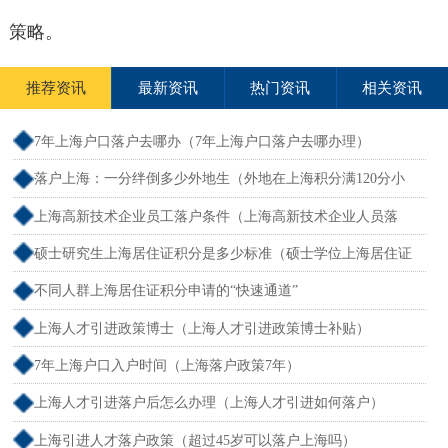
策略。
推荐资讯
最新资讯
热门资讯
相关资讯
7年上海户口落户去哪办（7年上海户口落户去哪办理）
落户上海：一分绊倒多少外地生（外地在上海积分满120分小
孩可以考上海大学吗）
上海高新技术企业员工落户条件（上海高新技术企业人员落
户）
硕士研究生上海居住证积分是多少标准（硕士学位上海居住证
积分）
不同人群上海居住证积分申请的“快速通道”
上海人才引进政策博士（上海人才引进政策博士补贴）
7年上海户口入户时间（上海落户政策7年）
上海人才引进落户后怎么办理（上海人才引进如何落户）
上海引进人才落户政策（超过45岁可以落户上海吗）