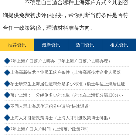
不确定自己适合哪种上海落户方式？凡图咨
询提供免费初步评估服务，帮你判断当前条件是否符
合任一政策路径，理清材料准备方向。
推荐资讯
最新资讯
热门资讯
相关资讯
7年上海户口落户去哪办（7年上海户口落户去哪办理）
上海高新技术企业员工落户条件（上海高新技术企业人员落
户）
硕士研究生上海居住证积分是多少标准（硕士学位上海居住证
积分）
落户上海：一分绊倒多少外地生（外地在上海积分满120分小
孩可以考上海大学吗）
不同人群上海居住证积分申请的“快速通道”
上海人才引进政策博士（上海人才引进政策博士补贴）
7年上海户口入户时间（上海落户政策7年）