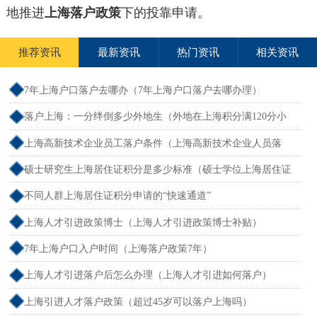
地推进
上海落户政策
下的投靠申请。
推荐资讯
最新资讯
热门资讯
相关资讯
7年上海户口落户去哪办（7年上海户口落户去哪办理）
落户上海：一分绊倒多少外地生（外地在上海积分满120分小
孩可以考上海大学吗）
上海高新技术企业员工落户条件（上海高新技术企业人员落
户）
硕士研究生上海居住证积分是多少标准（硕士学位上海居住证
积分）
不同人群上海居住证积分申请的“快速通道”
上海人才引进政策博士（上海人才引进政策博士补贴）
7年上海户口入户时间（上海落户政策7年）
上海人才引进落户后怎么办理（上海人才引进如何落户）
上海引进人才落户政策（超过45岁可以落户上海吗）