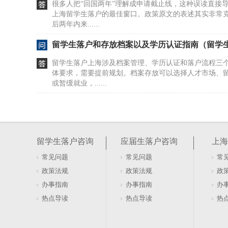
很多人把“回国两年”理解成申请截止线，这种误读直接
上海留学生落户的最佳窗口。政策原文的表述其实非常
后两年内来......
留学生落户和存放档案以及学历认证指南（留学生
留学生落户上海涉及档案管理、学历认证和落户流程三
体要求，需要提前规划。档案存放可以选择人才市场、
或暂缓就业，......
海归关注：上海留学生落户最新政策要点解析
北上广深的落户门槛，常被误读为单纯的学历竞赛。其
份工作地，才是决定能否落地的隐形标尺。许多归国同
留学生落户咨询
应届生落户咨询
上海
策对社保缴纳......
常见问题
常见问题
常
海归申请上海留学生落户需要递交哪些材料？
政策法规
政策法规
政
想靠开公司直接拿户口，光有法人头衔远远不够。很多
办事指南
办事指南
办
走捷径，实则营收利润率与纳税额才是硬门槛。上海落
热点导读
热点导读
热
量化指标，并......