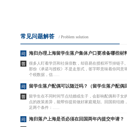
常见问题解答
/ Problem solution
海归办理上海留学生落户集体户口要准备哪些材
很多人盯着学历和社保倍数，却容易在授权环节掉链子
那份《承诺与授权》不是走形式，签字即意味着你同意
个税数据，信......
留学生落户配偶可以随迁吗？（留学生落户配偶
留学生在不同时间节点结婚或生子，会影响配偶和子女
点的政策差异，能帮你提前做好家庭规划。回国前结婚
足两个条件：......
海归落户上海是否必须在回国两年内提交申请？