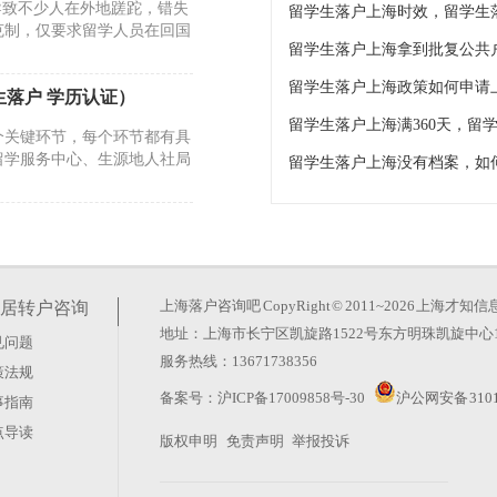
导致不少人在外地蹉跎，错失
克制，仅要求留学人员在回国
留学生落户上海拿到批复公共
留学生落户上海政策如何申请
落户 学历认证）
个关键环节，每个环节都有具
留学服务中心、生源地人社局
实境外停留时长与回国后的首
学盯着城市排名，却忽略了政
上海落户咨询吧
CopyRight © 2011~2026 上
居转户咨询
地址：上海市长宁区凯旋路1522号东方明珠凯旋中心1
见问题
服务热线：13671738356
策法规
人误以为只要注册了企业就能
备案号：
沪ICP备17009858号-30
沪公网安备 3101
事指南
户政策对不同路径有着严格的
点导读
版权申明
免责声明
举报投诉