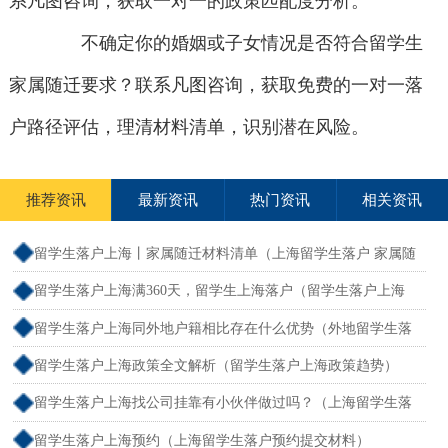
系凡图咨询，获取一对一的政策匹配度分析。
不确定你的婚姻或子女情况是否符合留学生
家属随迁要求？联系凡图咨询，获取免费的一对一落
户路径评估，理清材料清单，识别潜在风险。
推荐资讯
最新资讯
热门资讯
相关资讯
留学生落户上海丨家属随迁材料清单（上海留学生落户 家属随
迁）
留学生落户上海满360天，留学生上海落户（留学生落户上海
2026年最新政策条件）
留学生落户上海同外地户籍相比存在什么优势（外地留学生落
户上海如何办理）
留学生落户上海政策全文解析（留学生落户上海政策趋势）
留学生落户上海找公司挂靠有小伙伴做过吗？（上海留学生落
户公司名额）
留学生落户上海预约（上海留学生落户预约提交材料）