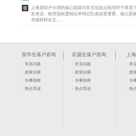
上海居转户办理的核心思路与常见信息点梳理对于希望
友来说，梳理流程逻辑比单纯记忆条款更重要。核心是
关键材料在主......
硕士上海人才引进落户办理需要多久（硕士人才
硕士毕业的人才考虑在上海落户，除了要找到合适的单
里几个关键的核对方向。核心是看你与单位的资质是否
留学生落户咨询
应届生落户咨询
上海
能否前后印证......
常见问题
常见问题
常
明确了！上海居住证积分学历要求就看这些！（
政策法规
政策法规
政
位）
上海居住证积分中，学历是常见的加分项，但不少人在
办事指南
办事指南
办
了解哪些学历被认可能帮你少走弯路。申请前需确认学
热点导读
热点导读
热
前提。200......