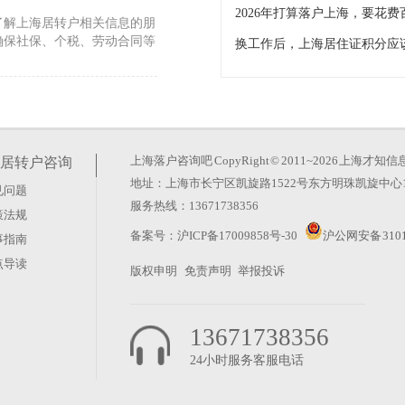
2026年打算落户上海，要花费
了解上海居转户相关信息的朋
确保社保、个税、劳动合同等
引进落户要多久）
位，通常也需要关注申请流程
匹配，以及材料链条上的信息
上海落户咨询吧
CopyRight © 2011~2026 上
居转户咨询
地址：上海市长宁区凯旋路1522号东方明珠凯旋中心1
见问题
上海居住证积分学士学
服务热线：13671738356
策法规
申请时因学历问题遇到阻碍。
备案号：
沪ICP备17009858号-30
沪公网安备 3101
事指南
历能在学信网查到，这是基本
点导读
版权申明
免责声明
举报投诉
13671738356
24小时服务客服电话