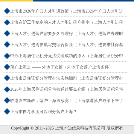
上海市2026年户口人才引进政策（上海市2026年户口人才引进
政策文件）
上海在沪工作稳定的人才人才引进落户指南（上海人才引进落
户怎么办理）
上海人才引进落户需要多久办理好（上海人才引进落户办理时
限）
上海人才引进需要填写交综合保险（上海人才引进要求社保基
数吗）
申办上海居住证积分无法受理成功的原因（上海居住证积分申
请受理通过,等待审批）
落户上海之 —— 外地子女篇（外地子女落户上海条件）
上海市居住证积分管理办法实施细则（上海居住证积分管理办
法最全解读）
2026年上海居住证积分审核通过要点介绍（上海居住证积分审
核流程）
临港发布新政，落户上海再放宽！（上海临港落户政策下来了
吗）
上海市自考学历可以积分落户上海？
CopyRight © 2011~2026 上海才知信息科技有限公司 版权所有