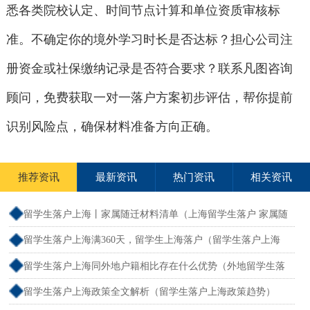
悉各类院校认定、时间节点计算和单位资质审核标
准。不确定你的境外学习时长是否达标？担心公司注
册资金或社保缴纳记录是否符合要求？联系凡图咨询
顾问，免费获取一对一落户方案初步评估，帮你提前
识别风险点，确保材料准备方向正确。
推荐资讯
最新资讯
热门资讯
相关资讯
留学生落户上海丨家属随迁材料清单（上海留学生落户 家属随
迁）
留学生落户上海满360天，留学生上海落户（留学生落户上海
2026年最新政策条件）
留学生落户上海同外地户籍相比存在什么优势（外地留学生落
户上海如何办理）
留学生落户上海政策全文解析（留学生落户上海政策趋势）