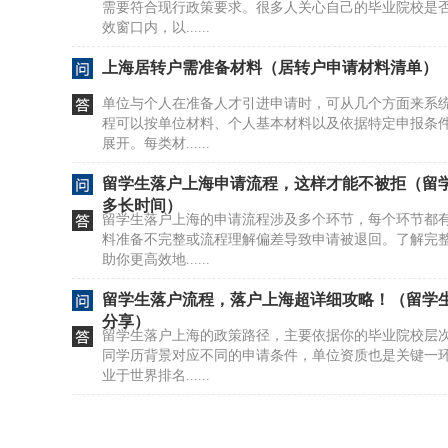
需要符合现行政策要求。很多人关心自己的毕业院校是
效窗口内，以......
上海居转户需准备材料（居转户申请材料清单）
单位与个人在准备人才引进申请时，可从几个方面来系
程可以按单位材料、个人基本材料以及依据特定申报条
展开。每类材......
留学生落户上海申请流程，这样才能不被拒（留
多长时间）
留学生落户上海的申请流程涉及多个环节，每个环节都
料准备不完整或流程理解偏差导致申请被退回。了解完
助你更高效地......
留学生落户流程，落户上海超详细攻略！（留学生
分享）
留学生落户上海的政策路径，主要依据你的毕业院校层
同学历背景对应不同的申请条件，单位资质也是关键一环
业于世界排名......
上海居住证满7年落户2026版条件