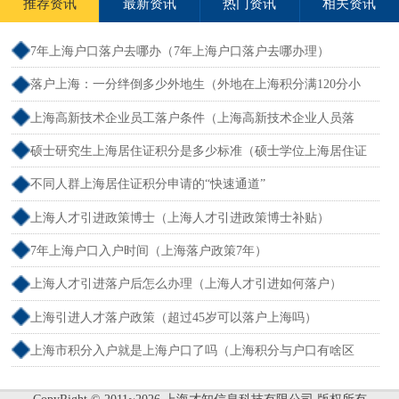
推荐资讯
最新资讯
热门资讯
相关资讯
7年上海户口落户去哪办（7年上海户口落户去哪办理）
落户上海：一分绊倒多少外地生（外地在上海积分满120分小
孩可以考上海大学吗）
上海高新技术企业员工落户条件（上海高新技术企业人员落
户）
硕士研究生上海居住证积分是多少标准（硕士学位上海居住证
积分）
不同人群上海居住证积分申请的“快速通道”
上海人才引进政策博士（上海人才引进政策博士补贴）
7年上海户口入户时间（上海落户政策7年）
上海人才引进落户后怎么办理（上海人才引进如何落户）
上海引进人才落户政策（超过45岁可以落户上海吗）
上海市积分入户就是上海户口了吗（上海积分与户口有啥区
别）