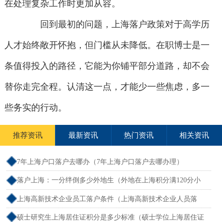
在处理复杂工作时更加从容。
回到最初的问题，上海落户政策对于高学历
人才始终敞开怀抱，但门槛从未降低。在职博士是一
条值得投入的路径，它能为你铺平部分道路，却不会
替你走完全程。认清这一点，才能少一些焦虑，多一
些务实的行动。
推荐资讯
最新资讯
热门资讯
相关资讯
7年上海户口落户去哪办（7年上海户口落户去哪办理）
落户上海：一分绊倒多少外地生（外地在上海积分满120分小
孩可以考上海大学吗）
上海高新技术企业员工落户条件（上海高新技术企业人员落
户）
硕士研究生上海居住证积分是多少标准（硕士学位上海居住证