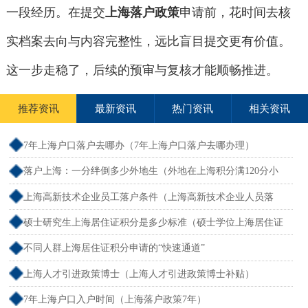
一段经历。在提交
上海落户政策
申请前，花时间去核
实档案去向与内容完整性，远比盲目提交更有价值。
这一步走稳了，后续的预审与复核才能顺畅推进。
推荐资讯
最新资讯
热门资讯
相关资讯
7年上海户口落户去哪办（7年上海户口落户去哪办理）
落户上海：一分绊倒多少外地生（外地在上海积分满120分小
孩可以考上海大学吗）
上海高新技术企业员工落户条件（上海高新技术企业人员落
户）
硕士研究生上海居住证积分是多少标准（硕士学位上海居住证
积分）
不同人群上海居住证积分申请的“快速通道”
上海人才引进政策博士（上海人才引进政策博士补贴）
7年上海户口入户时间（上海落户政策7年）