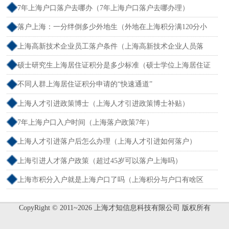
7年上海户口落户去哪办（7年上海户口落户去哪办理）
落户上海：一分绊倒多少外地生（外地在上海积分满120分小
孩可以考上海大学吗）
上海高新技术企业员工落户条件（上海高新技术企业人员落
户）
硕士研究生上海居住证积分是多少标准（硕士学位上海居住证
积分）
不同人群上海居住证积分申请的“快速通道”
上海人才引进政策博士（上海人才引进政策博士补贴）
7年上海户口入户时间（上海落户政策7年）
上海人才引进落户后怎么办理（上海人才引进如何落户）
上海引进人才落户政策（超过45岁可以落户上海吗）
上海市积分入户就是上海户口了吗（上海积分与户口有啥区
别）
CopyRight © 2011~2026 上海才知信息科技有限公司 版权所有