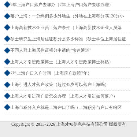
7年上海户口落户去哪办（7年上海户口落户去哪办理）
落户上海：一分绊倒多少外地生（外地在上海积分满120分小
孩可以考上海大学吗）
上海高新技术企业员工落户条件（上海高新技术企业人员落
户）
硕士研究生上海居住证积分是多少标准（硕士学位上海居住证
积分）
不同人群上海居住证积分申请的“快速通道”
上海人才引进政策博士（上海人才引进政策博士补贴）
7年上海户口入户时间（上海落户政策7年）
上海引进人才落户政策（超过45岁可以落户上海吗）
上海人才引进落户后怎么办理（上海人才引进如何落户）
上海市积分入户就是上海户口了吗（上海积分与户口有啥区
别）
CopyRight © 2011~2026 上海才知信息科技有限公司 版权所有