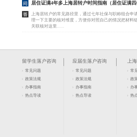
居住证满4年多上海居转户时间指南（居住证满
上海居转户的常见路径里，通过七年社保与职称组合申
理一下主要的核对维度，方便你对照自己的情况把材料
关联核对这里......
海归申请上海留学生落户的具体流程与时间安排
拿着境外学历直接去派出所问上海留学生落户，大概率
多非必要的动作，把简单的身份确认搞成了复杂的行政
留学生落户咨询
应届生落户咨询
上海
证、体检甚至......
常见问题
常见问题
常
上海高新技术企业落户政策（上海高新技术企业
政策法规
政策法规
政
高新技术企业是指在国家重点支持的高新技术领域内，
办事指南
办事指南
办
转化，形成企业核心自主知识产权，并以此为基础开展
热点导读
热点导读
热
业需同时满足......