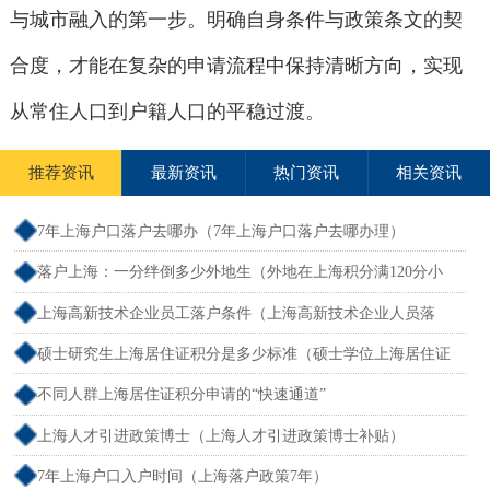
与城市融入的第一步。明确自身条件与政策条文的契
合度，才能在复杂的申请流程中保持清晰方向，实现
从常住人口到户籍人口的平稳过渡。
推荐资讯
最新资讯
热门资讯
相关资讯
7年上海户口落户去哪办（7年上海户口落户去哪办理）
落户上海：一分绊倒多少外地生（外地在上海积分满120分小
孩可以考上海大学吗）
上海高新技术企业员工落户条件（上海高新技术企业人员落
户）
硕士研究生上海居住证积分是多少标准（硕士学位上海居住证
积分）
不同人群上海居住证积分申请的“快速通道”
上海人才引进政策博士（上海人才引进政策博士补贴）
7年上海户口入户时间（上海落户政策7年）