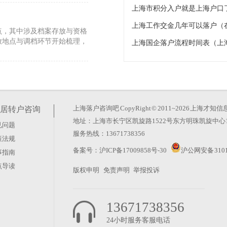
上海市积分入户就是上海户口
上海工作交金几年可以落户（
点，其中涉及档案存放与资格
放地点与调档环节开始梳理，
上海国企落户流程时间表（上
指南）
：不同区域的审核节奏可能存
会根据申报期间的材料积压情
上海落户咨询吧
CopyRight © 2011~2026 上
居转户咨询
地址：上海市长宁区凯旋路1522号东方明珠凯旋中心1
见问题
海居住证积分过期2个月怎
服务热线：13671738356
策法规
前的30天内，到居住地社区
备案号：
沪ICP备17009858号-30
沪公网安备 3101
事指南
内仍可补办签注；超过60天
点导读
版权申明
免责声明
举报投诉
13671738356
24小时服务客服电话