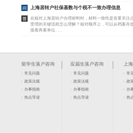
上海居转户社保基数与个税不一致办理信息
在核对上海居转户办理材料时，材料一致性是首要关注
受理的关键流程怎么理解？核对顺序上，可以从档案存
接着再看单位......
浦东上海人才引进落户流程（浦东人才引进落户
问：办理流程中哪些环节的时间节点容易存在差异？答
在区别，像预审、档案核实、初审等环节的办理时长，
留学生落户咨询
应届生落户咨询
上海
况、窗口受理......
常见问题
常见问题
常
求解：上海市居住证的积分过期了怎么办？（上
政策法规
政策法规
政
么续签）
上海居住证每年需要签注一次，持证人应在证件届满1年
办事指南
办事指南
办
事务受理服务中心办理签注手续。如果逾期未办，在60天
热点导读
热点导读
热
则需要......