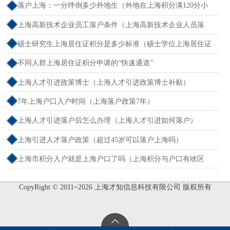
落户上海：一分绊倒多少外地生（外地在上海积分满120分小
孩可以考上海大学吗）
上海高新技术企业员工落户条件（上海高新技术企业人员落
户）
硕士研究生上海居住证积分是多少标准（硕士学位上海居住证
积分）
不同人群上海居住证积分申请的“快速通道”
上海人才引进政策博士（上海人才引进政策博士补贴）
7年上海户口入户时间（上海落户政策7年）
上海人才引进落户后怎么办理（上海人才引进如何落户）
上海引进人才落户政策（超过45岁可以落户上海吗）
上海市积分入户就是上海户口了吗（上海积分与户口有啥区
别）
CopyRight © 2011~2026 上海才知信息科技有限公司 版权所有