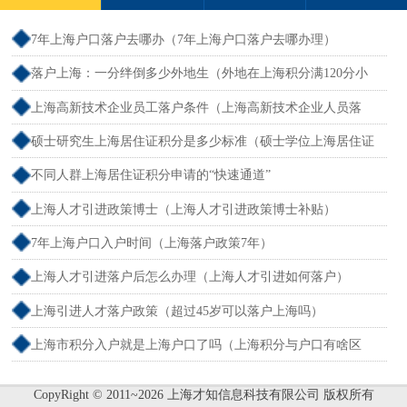
7年上海户口落户去哪办（7年上海户口落户去哪办理）
落户上海：一分绊倒多少外地生（外地在上海积分满120分小
孩可以考上海大学吗）
上海高新技术企业员工落户条件（上海高新技术企业人员落
户）
硕士研究生上海居住证积分是多少标准（硕士学位上海居住证
积分）
不同人群上海居住证积分申请的“快速通道”
上海人才引进政策博士（上海人才引进政策博士补贴）
7年上海户口入户时间（上海落户政策7年）
上海人才引进落户后怎么办理（上海人才引进如何落户）
上海引进人才落户政策（超过45岁可以落户上海吗）
上海市积分入户就是上海户口了吗（上海积分与户口有啥区
别）
CopyRight © 2011~2026 上海才知信息科技有限公司 版权所有