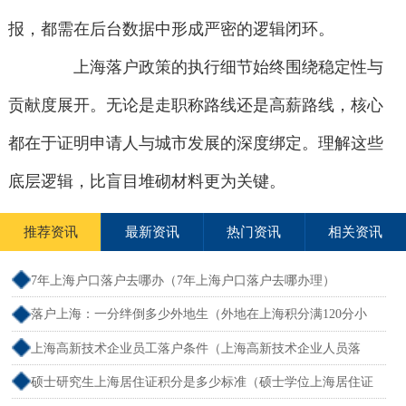
报，都需在后台数据中形成严密的逻辑闭环。
上海落户政策的执行细节始终围绕稳定性与
贡献度展开。无论是走职称路线还是高薪路线，核心
都在于证明申请人与城市发展的深度绑定。理解这些
底层逻辑，比盲目堆砌材料更为关键。
推荐资讯
最新资讯
热门资讯
相关资讯
7年上海户口落户去哪办（7年上海户口落户去哪办理）
落户上海：一分绊倒多少外地生（外地在上海积分满120分小
孩可以考上海大学吗）
上海高新技术企业员工落户条件（上海高新技术企业人员落
户）
硕士研究生上海居住证积分是多少标准（硕士学位上海居住证