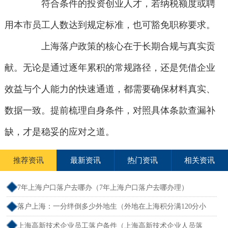
符合条件的投资创业人才，若纳税额度或聘
用本市员工人数达到规定标准，也可豁免职称要求。
上海落户政策的核心在于长期合规与真实贡
献。无论是通过逐年累积的常规路径，还是凭借企业
效益与个人能力的快速通道，都需要确保材料真实、
数据一致。提前梳理自身条件，对照具体条款查漏补
缺，才是稳妥的应对之道。
推荐资讯
最新资讯
热门资讯
相关资讯
7年上海户口落户去哪办（7年上海户口落户去哪办理）
落户上海：一分绊倒多少外地生（外地在上海积分满120分小
孩可以考上海大学吗）
上海高新技术企业员工落户条件（上海高新技术企业人员落