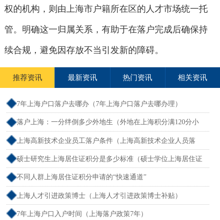
权的机构，则由上海市户籍所在区的人才市场统一托
管。明确这一归属关系，有助于在落户完成后确保持
续合规，避免因存放不当引发新的障碍。
推荐资讯
最新资讯
热门资讯
相关资讯
7年上海户口落户去哪办（7年上海户口落户去哪办理）
落户上海：一分绊倒多少外地生（外地在上海积分满120分小
孩可以考上海大学吗）
上海高新技术企业员工落户条件（上海高新技术企业人员落
户）
硕士研究生上海居住证积分是多少标准（硕士学位上海居住证
积分）
不同人群上海居住证积分申请的“快速通道”
上海人才引进政策博士（上海人才引进政策博士补贴）
7年上海户口入户时间（上海落户政策7年）