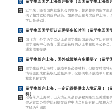
留学生回国之上海落户指南（回国留学生上海落
近年来，随着国内就业机会的增多，越来越多的留学生
供了相对宽松的落户政策。如果你正在考虑落户上海，
学历是基础门......
留学生回国学历认证需要多长时间（留学生回国
国（境）外学历学位认证是留学生回国后确认学历有效
留学服务中心负责，通过后获得的认证书在报考公务员
通常需要提供......
留学生落户上海，国外成绩单有多重要？（留学
留学生落户上海时，成绩单是必要材料，但提交时需特
情等原因未能获取纸质版原件，仅提供电子成绩单可能
校出具的官方......
留学生落户上海，一定记得提供出入境记录！（
料）
准备落户上海时，出入境记录是容易被忽略却至关重要
你从首次办理护照到提交落户申请当月所有的出境和入
学经历和回国......