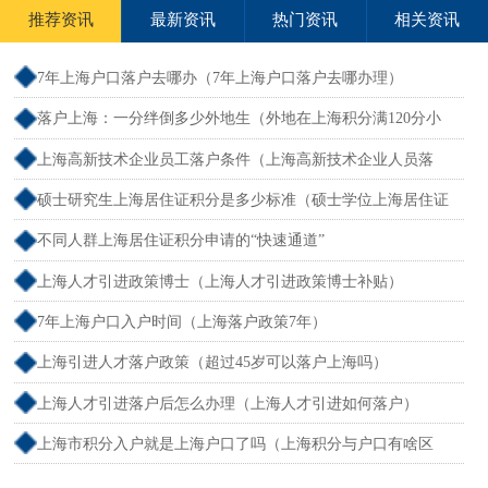
推荐资讯
最新资讯
热门资讯
相关资讯
7年上海户口落户去哪办（7年上海户口落户去哪办理）
落户上海：一分绊倒多少外地生（外地在上海积分满120分小
孩可以考上海大学吗）
上海高新技术企业员工落户条件（上海高新技术企业人员落
户）
硕士研究生上海居住证积分是多少标准（硕士学位上海居住证
积分）
不同人群上海居住证积分申请的“快速通道”
上海人才引进政策博士（上海人才引进政策博士补贴）
7年上海户口入户时间（上海落户政策7年）
上海引进人才落户政策（超过45岁可以落户上海吗）
上海人才引进落户后怎么办理（上海人才引进如何落户）
上海市积分入户就是上海户口了吗（上海积分与户口有啥区
别）