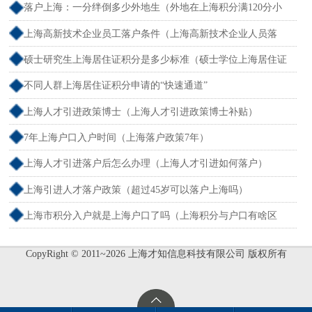
落户上海：一分绊倒多少外地生（外地在上海积分满120分小
孩可以考上海大学吗）
上海高新技术企业员工落户条件（上海高新技术企业人员落
户）
硕士研究生上海居住证积分是多少标准（硕士学位上海居住证
积分）
不同人群上海居住证积分申请的“快速通道”
上海人才引进政策博士（上海人才引进政策博士补贴）
7年上海户口入户时间（上海落户政策7年）
上海人才引进落户后怎么办理（上海人才引进如何落户）
上海引进人才落户政策（超过45岁可以落户上海吗）
上海市积分入户就是上海户口了吗（上海积分与户口有啥区
别）
CopyRight © 2011~2026 上海才知信息科技有限公司 版权所有