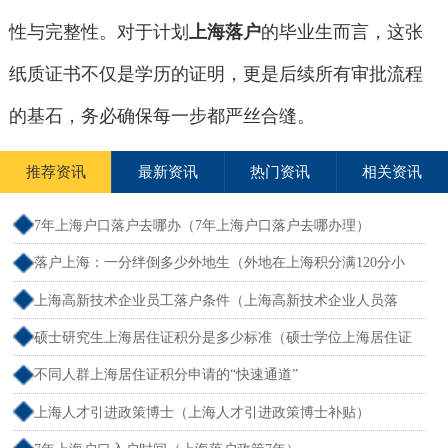
性与完整性。对于计划
上海落户
的毕业生而言，这张
纸质证书不仅是学历的证明，更是后续所有审批流程
的基石，务必确保每一步都严丝合缝。
推荐资讯
最新资讯
热门资讯
相关资讯
7年上海户口落户去哪办（7年上海户口落户去哪办理）
落户上海：一分绊倒多少外地生（外地在上海积分满120分小
孩可以考上海大学吗）
上海高新技术企业员工落户条件（上海高新技术企业人员落
户）
硕士研究生上海居住证积分是多少标准（硕士学位上海居住证
积分）
不同人群上海居住证积分申请的“快速通道”
上海人才引进政策博士（上海人才引进政策博士补贴）