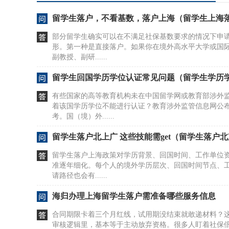
留学生落户，不看基数，落户上海（留学生上海
部分留学生确实可以在不满足社保基数要求的情况下申
形。第一种是直接落户。如果你在境外高水平大学或国
副教授、副研......
留学生回国学历学位认证常见问题（留学生学历
有些国家的高等教育机构未在中国留学网或教育部涉外
着该国学历学位不能进行认证？教育涉外监管信息网公
考。国（境）外......
留学生落户北上广 这些技能需get（留学生落户
留学生落户上海政策对学历背景、回国时间、工作单位
准逐年细化。每个人的境外学历层次、回国时间节点、
请路径也会有......
海归办理上海留学生落户需准备哪些服务信息
合同期限卡着三个月红线，试用期没结束就敢递材料？
审核逻辑里，基本等于主动放弃资格。很多人盯着社保