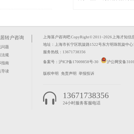
保基数和缴费时间的硬性门
人才特殊支持举措。对于排名
上海落户咨询吧
CopyRight © 2011~2026 上
居转户咨询
地址：上海市长宁区凯旋路1522号东方明珠凯旋中心1
见问题
完几个月）
服务热线：13671738356
策法规
学历背景、工作单位及社保税
备案号：
沪ICP备17009858号-30
沪公网安备 3101
事指南
解准备方向。一、个人基础材
点导读
版权申明
免责声明
举报投诉
13671738356
24小时服务客服电话