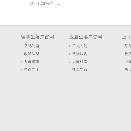
这一纸文书的......
海归看上海留学生落户及就业最新政策详情
世界排名前50的院校毕业生，落户上海竟然可以跳过社
槛。这一政策红利并非空穴来风，而是基于特定时期的
留学生落户咨询
应届生落户咨询
上海
在51至10......
常见问题
常见问题
常
留学生落户材料递交（留学生落户提交资料到落
政策法规
政策法规
政
留学生落户上海需要准备的材料较多，涵盖个人身份、
办事指南
办事指南
办
务等多个方面。以下是常见材料的梳理，帮助你提前了
热点导读
热点导读
热
料1、近期免......