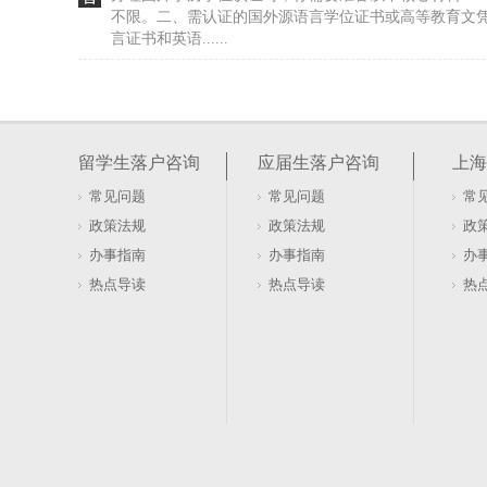
不限。二、需认证的国外源语言学位证书或高等教育文
言证书和英语......
留学生落户上海，对公司要求（留学生落户上海政策
上海留学生落户对签约公司有明确的资质要求，这些条
利进入审核环节。公司必须是在上海市行政区域内注册
留学生落户咨询
应届生落户咨询
上海
于100万元......
常见问题
常见问题
常
海归办理上海留学生落户时学历认证的具体流程
政策法规
政策法规
政
回国后的头等大事，经常不是急着找工作，而是搞定学
办事指南
办事指南
办
槛，更是后续落户、买房等关键事项的通行证。很多人
热点导读
热点导读
热
吉，实则不然......