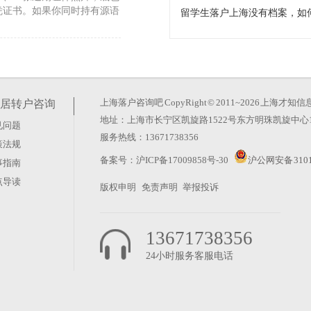
凭证书。如果你同时持有源语
2026年公司要求）
件直接关系到你的申请能否顺
登记的企业，且注册资金不低
上海落户咨询吧
CopyRight © 2011~2026 上
居转户咨询
地址：上海市长宁区凯旋路1522号东方明珠凯旋中心1
见问题
是什么
服务热线：13671738356
策法规
历认证。这张纸不仅是就业门
备案号：
沪ICP备17009858号-30
沪公网安备 3101
事指南
误以为拿到学位证书就万事大
点导读
版权申明
免责声明
举报投诉
13671738356
24小时服务客服电话