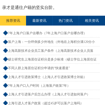
录才是通往户籍的坚实台阶。
推荐资讯
最新资讯
热门资讯
相关资讯
7年上海户口落户去哪办（7年上海户口落户去哪办理）
落户上海：一分绊倒多少外地生（外地在上海积分满120分小
孩可以考上海大学吗）
上海高新技术企业员工落户条件（上海高新技术企业人员落
户）
硕士研究生上海居住证积分是多少标准（硕士学位上海居住证
积分）
不同人群上海居住证积分申请的“快速通道”
上海人才引进政策博士（上海人才引进政策博士补贴）
7年上海户口入户时间（上海落户政策7年）
上海人才引进落户后怎么办理（上海人才引进如何落户）
上海引进人才落户政策（超过45岁可以落户上海吗）