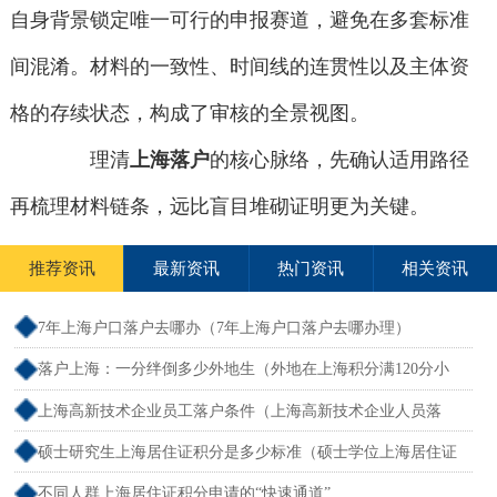
自身背景锁定唯一可行的申报赛道，避免在多套标准
间混淆。材料的一致性、时间线的连贯性以及主体资
格的存续状态，构成了审核的全景视图。
理清
上海落户
的核心脉络，先确认适用路径
再梳理材料链条，远比盲目堆砌证明更为关键。
推荐资讯
最新资讯
热门资讯
相关资讯
7年上海户口落户去哪办（7年上海户口落户去哪办理）
落户上海：一分绊倒多少外地生（外地在上海积分满120分小
孩可以考上海大学吗）
上海高新技术企业员工落户条件（上海高新技术企业人员落
户）
硕士研究生上海居住证积分是多少标准（硕士学位上海居住证
积分）
不同人群上海居住证积分申请的“快速通道”