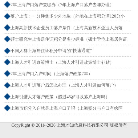
7年上海户口落户去哪办（7年上海户口落户去哪办理）
落户上海：一分绊倒多少外地生（外地在上海积分满120分小
孩可以考上海大学吗）
上海高新技术企业员工落户条件（上海高新技术企业人员落
户）
硕士研究生上海居住证积分是多少标准（硕士学位上海居住证
积分）
不同人群上海居住证积分申请的“快速通道”
上海人才引进政策博士（上海人才引进政策博士补贴）
7年上海户口入户时间（上海落户政策7年）
上海人才引进落户后怎么办理（上海人才引进如何落户）
上海引进人才落户政策（超过45岁可以落户上海吗）
上海市积分入户就是上海户口了吗（上海积分与户口有啥区
别）
CopyRight © 2011~2026 上海才知信息科技有限公司 版权所有