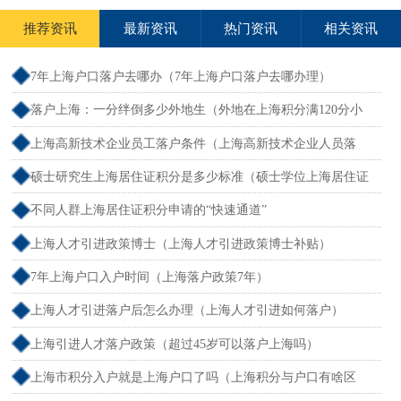
推荐资讯
最新资讯
热门资讯
相关资讯
7年上海户口落户去哪办（7年上海户口落户去哪办理）
落户上海：一分绊倒多少外地生（外地在上海积分满120分小
孩可以考上海大学吗）
上海高新技术企业员工落户条件（上海高新技术企业人员落
户）
硕士研究生上海居住证积分是多少标准（硕士学位上海居住证
积分）
不同人群上海居住证积分申请的“快速通道”
上海人才引进政策博士（上海人才引进政策博士补贴）
7年上海户口入户时间（上海落户政策7年）
上海人才引进落户后怎么办理（上海人才引进如何落户）
上海引进人才落户政策（超过45岁可以落户上海吗）
上海市积分入户就是上海户口了吗（上海积分与户口有啥区