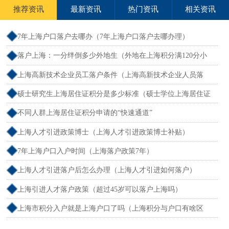
推荐资讯
最新资讯
热门资讯
相关资讯
7年上海户口落户去哪办（7年上海户口落户去哪办理）
落户上海：一分绊倒多少外地生（外地在上海积分满120分小
孩可以考上海大学吗）
上海高新技术企业员工落户条件（上海高新技术企业人员落
户）
硕士研究生上海居住证积分是多少标准（硕士学位上海居住证
积分）
不同人群上海居住证积分申请的“快速通道”
上海人才引进政策博士（上海人才引进政策博士补贴）
7年上海户口入户时间（上海落户政策7年）
上海人才引进落户后怎么办理（上海人才引进如何落户）
上海引进人才落户政策（超过45岁可以落户上海吗）
上海市积分入户就是上海户口了吗（上海积分与户口有啥区
别）