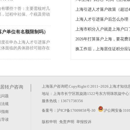
向有哪些？答：主要需核对几
上海引进人才落户政策（超过4
限，过程中社保、个税及劳动
上海人才引进落户后怎么办理
上海市积分入户就是上海户口
落户单位有名额限制吗）
2026年打算落户上海，要花费
维度在申办上海人才引进落户
主体面临的具体路径可能存在
房补贴政策）
，不同的细节疏漏可能影响进
需要准确无误。主体一致性是
上海落户咨询吧
CopyRight © 2011~2026 上
居转户咨询
地址：上海市长宁区凯旋路1522号东方明珠凯旋中心1
见问题
居住证满7年一定能转户
服务热线：13671738356
策法规
是居转户的起点之一。通过
备案号：
沪ICP备17009858号-30
沪公网安备 3101
事指南
市居住证累计满7年、在上
点导读
版权申明
免责声明
举报投诉