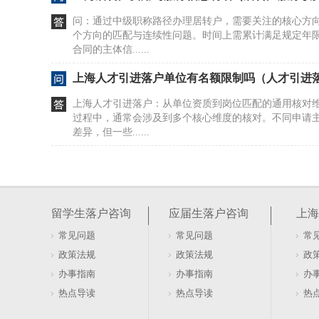
问：通过中级职称路径办理居转户，需要关注的核心方
个方向的匹配与连续性问题。时间上需累计满足规定年
合同的主体信......
上海人才引进落户单位有名额限制吗（人才引进
上海人才引进落户：从单位资质到岗位匹配的通用核对
过程中，通常会涉及到多个核心维度的核对。不同申请
差异，但一些......
上海人才引进后买房有什么补助吗（引进人才购
上海引进人才落户时，对于材料信息的核验是关键一步
度。把准备材料比作一场接力赛，每一棒传递的信息都
留学生落户咨询
应届生落户咨询
上海
起跑的根基，......
常见问题
常见问题
常
上海居住证满7年就能落户上海吗？不一定（上海
政策法规
政策法规
政
吗）
很多家长以为居住证满7年就能直接落户上海，其实这只
办事指南
办事指南
办
居转户落户上海，需要同时满足五个核心条件：持有上海
热点导读
热点导读
热
海缴纳城镇职......