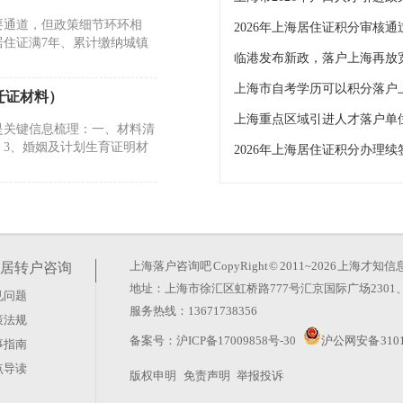
要通道，但政策细节环环相
住证满7年、累计缴纳城镇
临港发布新政，落户上海再放
上海市自考学历可以积分落户
迁证材料）
是关键信息梳理：一、材料清
）3、婚姻及计划生育证明材
2026年上海居住证积分办理
策）
属性三者的匹配。如果你是
于毕业院校是否在国家“双一
上海落户咨询吧
CopyRight © 2011~2026 上
居转户咨询
地址：上海市徐汇区虹桥路777号汇京国际广场2301、
见问题
）
服务热线：13671738356
策法规
果你关注的是人才引进落户，
备案号：
沪ICP备17009858号-30
沪公网安备 3101
事指南
，取得上海市核发的国家二级
点导读
版权申明
免责声明
举报投诉