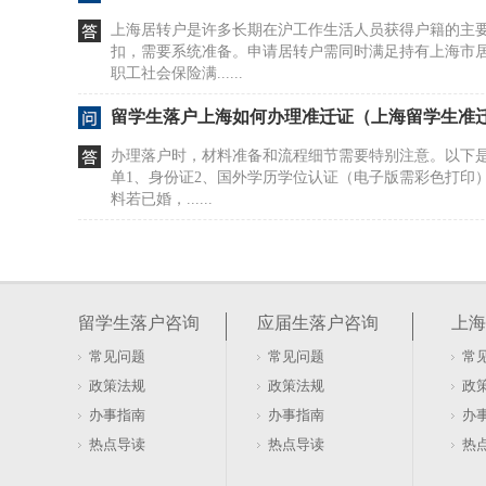
上海居转户是许多长期在沪工作生活人员获得户籍的主
扣，需要系统准备。申请居转户需同时满足持有上海市居
职工社会保险满......
留学生落户上海如何办理准迁证（上海留学生准
办理落户时，材料准备和流程细节需要特别注意。以下
单1、身份证2、国外学历学位认证（电子版需彩色打印
料若已婚，......
普陀区申请应届生落户政策（上海普陀区落户政
应届生落户上海的核心在于毕业年份、院校资质和单位
2026年应届毕业的本科生或研究生，能否直接落户取决
留学生落户咨询
应届生落户咨询
上海
流”建设高......
常见问题
常见问题
常
上海川沙居转户人才引进（上海居转户 人才引进
政策法规
政策法规
政
上海落户路径多样，不同类型对应不同的政策要求。如
办事指南
办事指南
办
特别是高技能人才方向，政策中明确了几类情形。例如
热点导读
热点导读
热
以上技能类职......