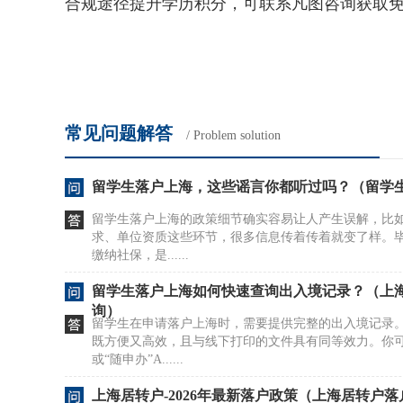
合规途径提升学历积分，可联系凡图咨询获取
常见问题解答
/ Problem solution
留学生落户上海，这些谣言你都听过吗？（留学
留学生落户上海的政策细节确实容易让人产生误解，比
求、单位资质这些环节，很多信息传着传着就变了样。
缴纳社保，是......
留学生落户上海如何快速查询出入境记录？（上
询）
留学生在申请落户上海时，需要提供完整的出入境记录
既方便又高效，且与线下打印的文件具有同等效力。你可
或“随申办”A......
上海居转户-2026年最新落户政策（上海居转户