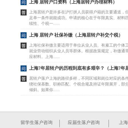
上海 居转户口资料（上海居转户办理材料）
上海居转户是许多在沪打拼人员获得户籍的主要通道，
足单一条件就能成功。申请的核心在于年限真实、材料
续性、个税一......
上海 居转户 社保补缴（上海居转户补交个税）
上海社保补缴主要适用于单位从业人员、有雇工的个体
就业劳动组织从业人员等群体。根据政策规定，补缴通
应材料。上海......
上海7年居转户的历程到底有多艰辛？（上海7年
居转户落户上海的路径多样，不同区域和岗位对应的条
绕社保基数、职称匹配、个税合规及持证年限展开，部
倾斜。如果你......
上海“居转户”在收紧？
上海居转户政策的核心要求并未改变，申请人仍需满足持
年、累计缴纳城镇职工社会保险满7年、依法纳税，并取
留学生落户咨询
应届生落户咨询
上海
职称或达到12......