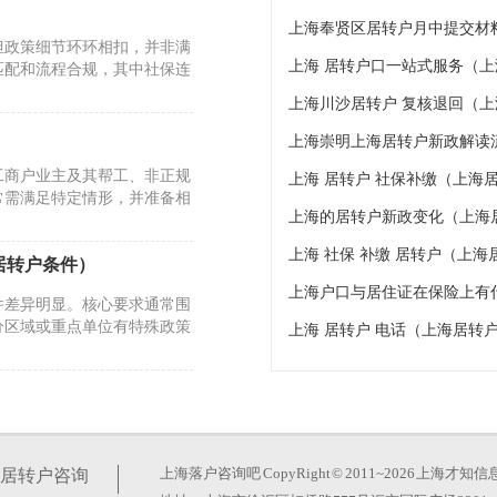
上海奉贤区居转户月中提交材
但政策细节环环相扣，并非满
上海 居转户口一站式服务（
匹配和流程合规，其中社保连
上海川沙居转户 复核退回（
上海崇明上海居转户新政解读
工商户业主及其帮工、非正规
上海 居转户 社保补缴（上海
常需满足特定情形，并准备相
上海的居转户新政变化（上海
上海 社保 补缴 居转户（上
居转户条件）
上海户口与居住证在保险上有
件差异明显。核心要求通常围
分区域或重点单位有特殊政策
上海 居转户 电话（上海居转户2
有《上海市居住证》满7
得与岗位匹配的中级及以上
上海落户咨询吧
CopyRight © 2011~2026 上
居转户咨询