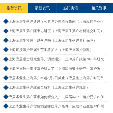
推荐资讯
最新资讯
热门资讯
相关资讯
上海应届生落户通过后公共户办理流程指南（上海应届毕业生
落户社区公共户）
上海应届生落户随申办进度（上海应届生落户材料递交时间）
上海应届生社保可以落户吗（上海应届生落户看社保吗）
上海直接落户应届生范围将扩大（上海应届落户新政）
上海应届硕士研究生落户调整通知（上海落户政策2026年研究
生）
上海应届硕士直接落户稳妥了（上海应届硕士研究生落户政
策）
应届毕业生上海落户申请8月2日截止（应届生上海落户时间节
点）
上海应届生落户政策全解析（上海应届生落户规则）
应届毕业生落户要求如何积分入户（应届毕业生落户要求如何
积分入户深圳户口）
应届毕业生落户需要满足哪些落户条件（应届毕业生落户广州