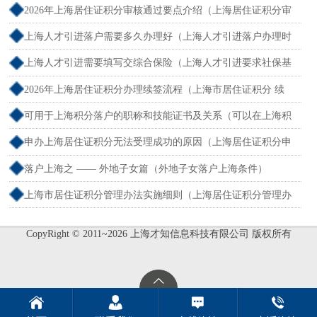
户怎么办理）
2026年上海居住证积分审核通过要点介绍（上海居住证积分审
核流程）
上海人才引进落户需要多久办理好（上海人才引进落户办理时
限）
上海人才引进需要填写交综合保险（上海人才引进要求社保基
数吗）
2026年上海居住证积分办理续签流程（上海市居住证积分 续
签）
可用于上海积分落户的职称和技能证书及关系（可以在上海积
分的技能证书）
申办上海居住证积分无法受理成功的原因（上海居住证积分申
请受理通过,等待审批）
落户上海之 —— 外地子女篇（外地子女落户上海条件）
上海市居住证积分管理办法实施细则（上海居住证积分管理办
法最全解读）
CopyRight © 2011~2026 上海才知信息科技有限公司 版权所有