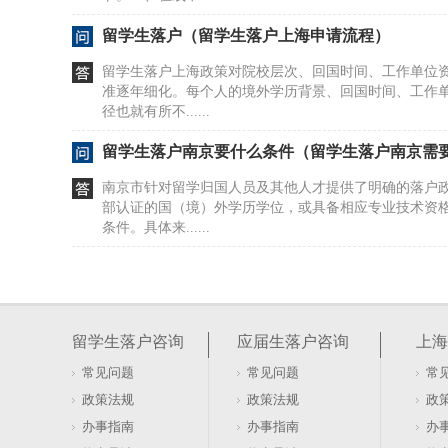
留学生落户（留学生落户上海申请流程）
留学生落户上海政策对院校层次、回国时间、工作单位
准逐年细化。每个人的境外学历背景、回国时间、工作
径也就有所不......
留学生落户南京要什么条件（留学生落户南京需
南京市针对留学归国人员及其他人才提供了明确的落户
部认证的国（境）外学历学位，或具备相应专业技术资
条件。具体来......
留学生回国学位认证材料（留学生回国学位认证
留学生落户上海政策对院校层次、回国时间、工作单位
准逐年细化。每个人的境外学历背景、回国时间、工作
留学生落户咨询
应届生落户咨询
上海
径也就有所不......
常见问题
常见问题
常
留学生回上海怎么落户（留学生落户上海2026年
政策法规
政策法规
政
研究生落户上海涉及学历、院校、成绩等多重因素，政
办事指南
办事指南
办
境内高校研究生，需关注积分规则：高学历可加24分，上海