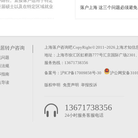
种路径。直接落户适用于特定
应届硕士以及在特定区域就业
硕士毕业生可以直接落户
有效。根据《非上海生源普通
年版）》，在沪各研究所、高
上海落户咨询吧
CopyRight © 2011~2026 上
居转户咨询
地址：上海市徐汇区虹桥路777号汇京国际广场2301、
见问题
数要等多久）
服务热线：13671738356
策法规
情况下转移户口。例如，非沪
备案号：
沪ICP备17009858号-30
沪公网安备 3101
事指南
可申请落户。如果你关注的是
点导读
版权申明
免责声明
举报投诉
13671738356
24小时服务客服电话