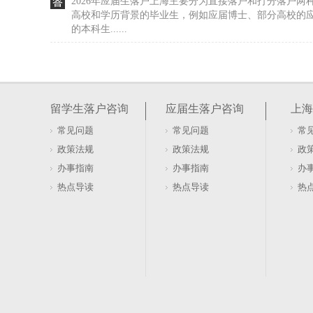
2026年应届生落户上海主要分为直接落户和打分落户两
高校和学历背景的毕业生，例如应届博士、部分高校的
的本科生......
上海应届硕士毕业生可以直接落户！（上海应届
上海吗）
上海应届硕士毕业生可以直接落户的政策在2026年依然
高校应届毕业生进沪就业申请本市户籍评分办法（2023
留学生落户咨询
应届生落户咨询
上海
校的......
常见问题
常见问题
常
上海居转户 平均工资2倍 3倍（上海居转户2倍基
政策法规
政策法规
政
中国公民因学习和工作等需要，可以在符合政策规定的
办事指南
办事指南
办
籍人员在上海长期合法稳定就业居住，符合相关条件后
热点导读
热点导读
热
通过长期居住......