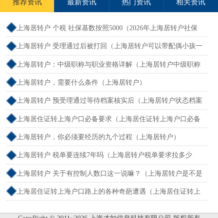
推荐资讯
最新资讯
热门资讯
相关资讯
上海居转户 个税 社保基数按照5000（2026年上海居转户社保
基数要求）
上海居转户 受理通过后被打回（上海居转户可以带配偶小孩一
起吗？）
上海居转户：中级职称与职业资格详解（上海居转户中级职称
条件）
上海居转户，需要什么条件（上海居转户）
上海居转户 预受理通过等待档案核实后（上海居转户状态档案
审核完成）
上海居住证转上海户口必备要求（上海居住证转上海户口必备
要求是什么）
上海居转户，你必须要经历的九个过程（上海居转户）
上海居转户 税单要连续7年吗（上海居转户税单要求拉多少
年）
上海居转户 关于有控制人数口这一说嘛？（上海居转户是不是
越来越松了）
上海居住证转上海户口路上的各种奇葩遭遇（上海居住证转上
海户籍）