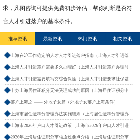
求，凡图咨询可提供免费初步评估，帮你判断是否符
合人才引进落户的基本条件。
推荐资讯
最新资讯
热门资讯
相关资讯
上海在沪工作稳定的人才人才引进落户指南（上海人才引进落
户怎么办理）
上海人才引进落户需要多久办理好（上海人才引进落户办理时
限）
上海人才引进需要填写交综合保险（上海人才引进要求社保基
数吗）
申办上海居住证积分无法受理成功的原因（上海居住证积分申
请受理通过,等待审批）
落户上海之 —— 外地子女篇（外地子女落户上海条件）
上海市居住证积分管理办法实施细则（上海居住证积分管理办
法最全解读）
上海市2026年户口人才引进政策（上海市2026年户口人才引进
政策文件）
2026年上海居住证积分审核通过要点介绍（上海居住证积分审