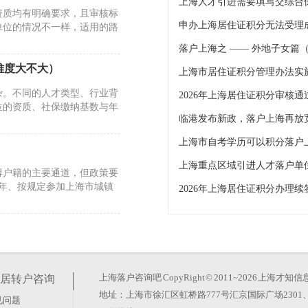
上海人才引进需要填写交综合
资质均有明确要求，且审核标
单位的情况不一样，适用的路
落户上海之 —— 外地子女篇
难度大不大）
杂。不同的人才类型、行业背
位的资质、社保缴纳基数与年
临港发布新政，落户上海再放
上海市自考学历可以积分落户
得户籍的主要通道，但政策要
年、按规定参加上海市城镇
2026年上海居住证积分办理
落户上海怎么办理）
单位资质及社保缴纳情况均有
如果你在国（境）外获得博士
上海落户咨询吧
CopyRight © 2011~2026 上
居转户咨询
地址：上海市徐汇区虹桥路777号汇京国际广场2301、
见问题
户 本科）