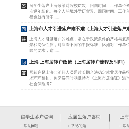
留学生落户上海政策对院校层次、回国时间、工作单位
准逐年细化。每个人的境外学历背景、回国时间、工作
径也就有所不......
上海市人才引进落户难不难（上海人才引进落户
上海人才引进落户的难点，常在于政策条件的严格与复
景和岗位性质，对应着不同的申报标准，比如对工作单
限的要求，这......
上海 上海居转户政策（上海居转户流程及时间）
居转户是上海非沪籍人员通过长期合法稳定就业居住获
求环环相扣。你需要同时满足持有《上海市居住证》满7
社会保险满7......
留学生落户上海政策如何申请上海落户（留学生
留学生落户上海政策对境外学历层次、回国时间、工作
明确规定，不同背景申请人适用的具体条件有所差异。
留学生落户咨询
应届生落户咨询
上海
研究生学历学......
常见问题
常见问题
常
留学生落户上海本科学历有要求吗（上海留学生落