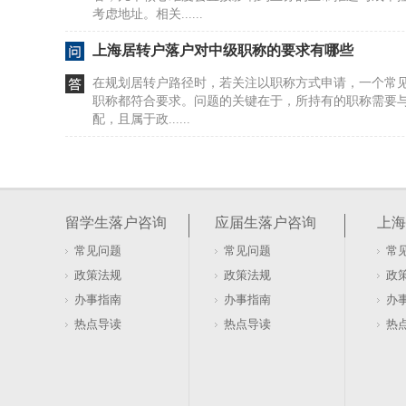
考虑地址。相关......
上海居转户落户对中级职称的要求有哪些
在规划居转户路径时，若关注以职称方式申请，一个常
职称都符合要求。问题的关键在于，所持有的职称需要
配，且属于政......
非上海应届生落户申请上海户籍落户上海办法（
如果你是2026年应届毕业的学生，想通过就业落户上海
位两方面的条件。用人单位必须是在上海注册的党政机
留学生落户咨询
应届生落户咨询
上海
业，企业......
常见问题
常见问题
常
上海人才引进落户机构信息（人才引进落户服务
政策法规
政策法规
政
要判断自己是否具备上海引进类落户的初步条件，需要
办事指南
办事指南
办
策维度对应起来。很多人卡在不确定自己的学历或条件
热点导读
热点导读
热
几个核心方向......