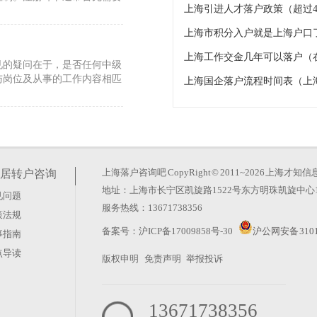
上海引进人才落户政策（超过4
上海市积分入户就是上海户口
上海工作交金几年可以落户（
见的疑问在于，是否任何中级
与岗位及从事的工作内容相匹
上海国企落户流程时间表（上
上海非应届生怎么落户）
，需要同时满足个人和用人单
关、事业单位、社会团体或企
上海落户咨询吧
CopyRight © 2011~2026 上
居转户咨询
地址：上海市长宁区凯旋路1522号东方明珠凯旋中心1
见问题
机构名录）
服务热线：13671738356
策法规
先把身份类型、单位资质与政
备案号：
沪ICP备17009858号-30
沪公网安备 3101
事指南
属于哪种路径，其实可以先从
点导读
版权申明
免责声明
举报投诉
13671738356