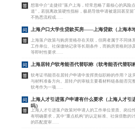
想靠中介“走捷径”落户上海，经常忽略了最核心的风险
道”，若脱离政策硬性指标，极易导致申请被退回甚至留
不熟悉流程或......
上海户口大学生贷款买房——上海贷款（上海本
上海落户政策与购房资格存在关联，但两者属于不同体
工作单位、社保缴纳记录等长期条件，而购房资格则涉
等即时性要求......
上海居转户软考能否代替职称（软考能否代替职
软考证书能否在居转户申请中发挥类似职称的作用？这
与材料准备方向。居转户的审核主要看材料链条能否完
软考作为一项......
上海人才引进落户申请有什么要求（上海人才引
吗）
上海人才引进落户政策对申请人的工作单位资质、岗位
有明确要求，其中“重点机构”的认定标准、社保倍数的
的匹配度审......
上海人才引进专门人才（上海人才引进专门人才