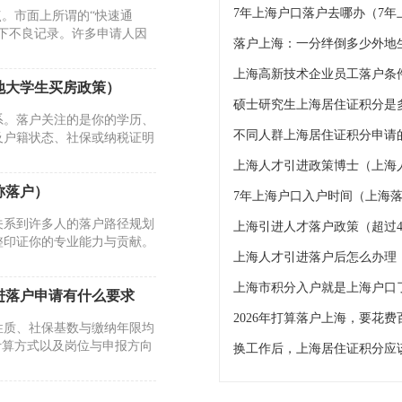
7年上海户口落户去哪办（7
点。市面上所谓的“快速通
下不良记录。许多申请人因
上海高新技术企业员工落户条
地大学生买房政策）
硕士研究生上海居住证积分是
系。落户关注的是你的学历、
不同人群上海居住证积分申请的
及户籍状态、社保或纳税证明
上海人才引进政策博士（上海
称落户）
7年上海户口入户时间（上海落
关系到许多人的落户路径规划
上海引进人才落户政策（超过4
整印证你的专业能力与贡献。
上海人才引进落户后怎么办理
上海市积分入户就是上海户口
进落户申请有什么要求
2026年打算落户上海，要花费
性质、社保基数与缴纳年限均
计算方式以及岗位与申报方向
公示）