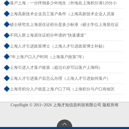
落户上海：一分绊倒多少外地生（外地在上海积分满120分小
孩可以考上海大学吗）
上海高新技术企业员工落户条件（上海高新技术企业人员落
户）
硕士研究生上海居住证积分是多少标准（硕士学位上海居住证
积分）
不同人群上海居住证积分申请的“快速通道”
上海人才引进政策博士（上海人才引进政策博士补贴）
7年上海户口入户时间（上海落户政策7年）
上海引进人才落户政策（超过45岁可以落户上海吗）
上海人才引进落户后怎么办理（上海人才引进如何落户）
上海市积分入户就是上海户口了吗（上海积分与户口有啥区
别）
CopyRight © 2011~2026 上海才知信息科技有限公司 版权所有