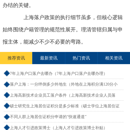
办结的关键。
上海落户政策的执行细节虽多，但核心逻辑
始终围绕户籍管理的规范性展开。理清管辖归属与申
报主体，能减少不少不必要的弯路。
推荐资讯
最新资讯
热门资讯
相关资讯
7年上海户口落户去哪办（7年上海户口落户去哪办理）
落户上海：一分绊倒多少外地生（外地在上海积分满120分小
孩可以考上海大学吗）
上海高新技术企业员工落户条件（上海高新技术企业人员落
户）
硕士研究生上海居住证积分是多少标准（硕士学位上海居住证
积分）
不同人群上海居住证积分申请的“快速通道”
上海人才引进政策博士（上海人才引进政策博士补贴）