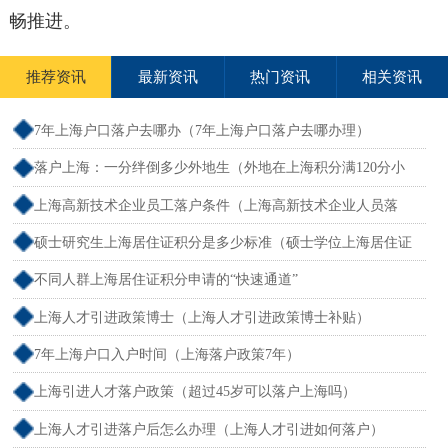
畅推进。
推荐资讯
最新资讯
热门资讯
相关资讯
7年上海户口落户去哪办（7年上海户口落户去哪办理）
落户上海：一分绊倒多少外地生（外地在上海积分满120分小
孩可以考上海大学吗）
上海高新技术企业员工落户条件（上海高新技术企业人员落
户）
硕士研究生上海居住证积分是多少标准（硕士学位上海居住证
积分）
不同人群上海居住证积分申请的“快速通道”
上海人才引进政策博士（上海人才引进政策博士补贴）
7年上海户口入户时间（上海落户政策7年）
上海引进人才落户政策（超过45岁可以落户上海吗）
上海人才引进落户后怎么办理（上海人才引进如何落户）