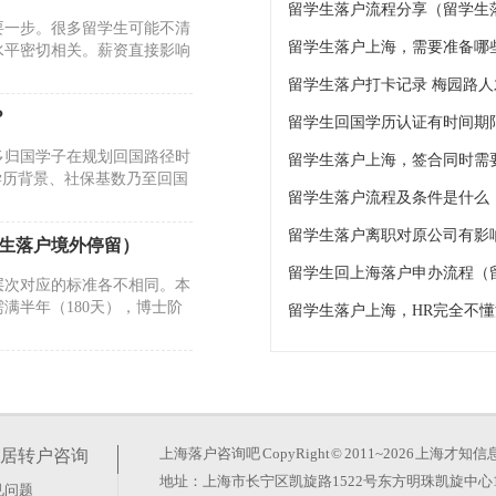
留学生落户流程分享（留学生
要一步。很多留学生可能不清
留学生落户上海，需要准备哪
水平密切相关。薪资直接影响
？
多归国学子在规划回国路径时
学历背景、社保基数乃至回国
留学生落户流程及条件是什么
学生落户境外停留）
留学生回上海落户申办流程（
层次对应的标准各不相同。本
满半年（180天），博士阶
？
信息带偏节奏。政策并未突然收
许多申请者卡在学历认证与社
上海落户咨询吧
CopyRight © 2011~2026 上
居转户咨询
地址：上海市长宁区凯旋路1522号东方明珠凯旋中心1
见问题