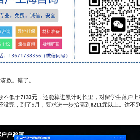
能凑数。错了。
数不低于
7132元
，还能算进累计时长里，对留学生落户上
还没完，到了5月，要求进一步抬高到
8211元
以上。达不