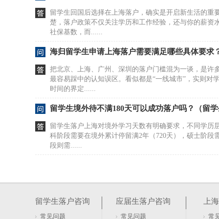
留学生回国后选择在上海落户，确实是开启新生活的重
楚，落户政策不仅关注学历和工作经验，还与你的薪资
社保基数，而......
海归留学生申请上海落户需要满足哪些具体要求
把北京、上海、广州、深圳的落户门槛混为一谈，是许
最容易踩中的认知误区。看似都是“一线城市”，实则对
时间的界定......
留学生境外待不满180天可以成功落户吗？（留
留学生落户上海对境外学习天数有明确要求，不同学历
科阶段需要在境外累计停留满2年（720天），硕士阶段需
段则需......
海归办理上海留学生落户2026年新政要求有哪些
网传2026年留学生落户上海有“隐藏门槛”？别被碎片
紧，而是对材料一致性与主体合规性的核验更趋常态。
留学生落户咨询
应届生落户咨询
上海
保缴纳......
常见问题
常见问题
常